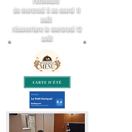
Fermeture
du mercredi 5 au mardi 11
août
réouverture le mercredi 12
août
CARTE D'ÉTÉ