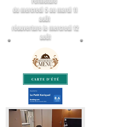
Fermeture
du mercredi 5 au mardi 11
août
réouverture le mercredi 12
août
CARTE D'ÉTÉ