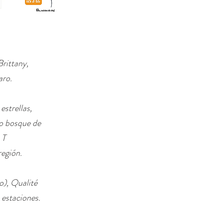
rittany,
aro.
estrellas,
io bosque de
 T
región.
o), Qualité
 estaciones.