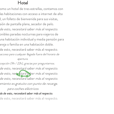
Hotel
como un hotel de tres estrellas, contamos con
as habitaciones con acceso a internet de alta
, un folleto de bienvenida para sus visitas,
sión de pantalla plana, secador de pelo.
e esto, necesitará saber más al respecto.
onibles paradas nocturnas para viajeros de
una habitación individual y media pensión para
areja o familia en una habitación doble.
e esto, necesitará saber más al respecto.
cceso para cualquier llegada fuera del horario de
apertura.
ecepción (9h / 22h), gracias por preguntarnos.
e esto, necesitará saber más al respecto.
e esto, necesitará saber más al respecto.
e esto, necesitará saber más al respecto.
amiento es gratuito con punto de recarga.
para coches eléctricos
s de esto, necesitará saber más al respecto.
e esto, necesitará saber más al respecto.