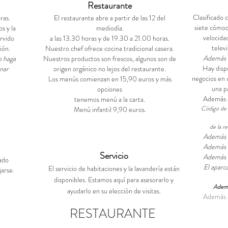
Restaurante
Clasificado 
ras.
El restaurante abre a partir de las 12 del
siete cómod
s y la
mediodía.
velocidad
rvido
a las 13.30 horas y de 19.30 a 21.00 horas.
televi
ión.
Nuestro chef ofrece cocina tradicional casera.
Además d
o haga
Nuestros productos son frescos, algunos son de
Hay disp
nar
origen orgánico no lejos del restaurante.
negocios en 
Los menús comienzan en 15,90 euros y más
una p
opciones
Además d
tenemos menú a la carta.
Código de a
Menú infantil 9,90 euros.
de la r
Además d
Además d
Servicio
Además d
ado
El aparc
El servicio de habitaciones y la lavandería están
arse.
disponibles. Estamos aquí para asesorarlo y
Ademá
ayudarlo en su elección de visitas.
Además d
RESTAURANTE