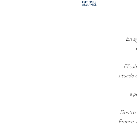
En ag
Elisab
situado 
a p
Dentro 
France, 