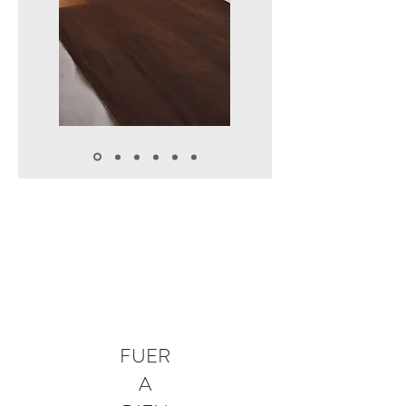
FUER
A