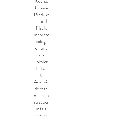
Küche.
Unsere
Produkt
e sind
frisch,
mehrere
biologis
ch und
aus
lokaler
Herkunf
t.
Además
de esto,
necesita
rá saber
más al
respect