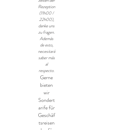
zeiten der
Rezeption
(11h00 /
22h00),
danke uns
zu fragen.
Además
de esto,
necesitará
saber más
al
respecto.
Gerne
bieten
wir
Sondert
arife für
Geschäf
tsreisen